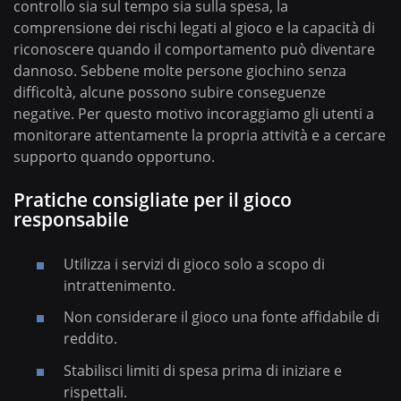
controllo sia sul tempo sia sulla spesa, la
comprensione dei rischi legati al gioco e la capacità di
riconoscere quando il comportamento può diventare
dannoso. Sebbene molte persone giochino senza
difficoltà, alcune possono subire conseguenze
negative. Per questo motivo incoraggiamo gli utenti a
monitorare attentamente la propria attività e a cercare
supporto quando opportuno.
Pratiche consigliate per il gioco
responsabile
Utilizza i servizi di gioco solo a scopo di
intrattenimento.
Non considerare il gioco una fonte affidabile di
reddito.
Stabilisci limiti di spesa prima di iniziare e
rispettali.