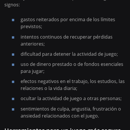
signos:
gastos reiterados por encima de los límites
previstos;
intentos continuos de recuperar pérdidas
anteriores;
dificultad para detener la actividad de juego;
uso de dinero prestado o de fondos esenciales
para jugar;
efectos negativos en el trabajo, los estudios, las
relaciones o la vida diaria;
ocultar la actividad de juego a otras personas;
sentimientos de culpa, angustia, frustración o
ansiedad relacionados con el juego.