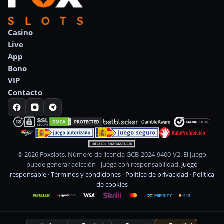
Casino
Live
App
Bono
VIP
Contacto
© 2026 Foxslots. Número de licencia GCB-2024-9400-V2. El juego
puede generar adicción - juega con responsabilidad.
Juego
responsable
·
Términos y condiciones
·
Política de privacidad
·
Política
de cookies