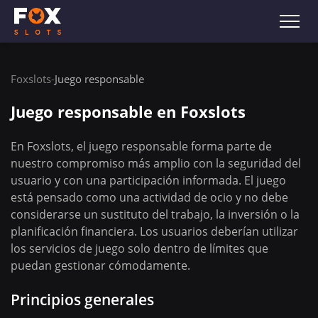
Casino
Casino en vivo
Foxslots
-
Juego responsable
App
Juego responsable en Foxslots
Deportes
Bono
En Foxslots, el juego responsable forma parte de
Iniciar sesión
nuestro compromiso más amplio con la seguridad del
Registrarse
usuario y con una participación informada. El juego
está pensado como una actividad de ocio y no debe
considerarse un sustituto del trabajo, la inversión o la
planificación financiera. Los usuarios deberían utilizar
los servicios de juego solo dentro de límites que
puedan gestionar cómodamente.
Principios generales